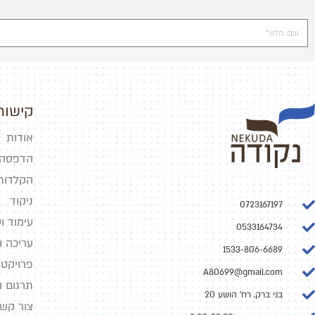
קישור
אודות
הדפסה
הקלדות 
ניקוד
0723167197
עימוד וע
0533164734
עריכה ו
1533-806-6689
פרויקטי
A80699@gmail.com
תרגום ו
בני ברק, רח' הושע 20
צור קש