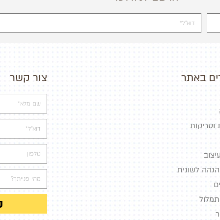
ים באתר
צור קשר
וסריקות
יצוב
הגהה לשונית
ם
תמלול
ק
ר