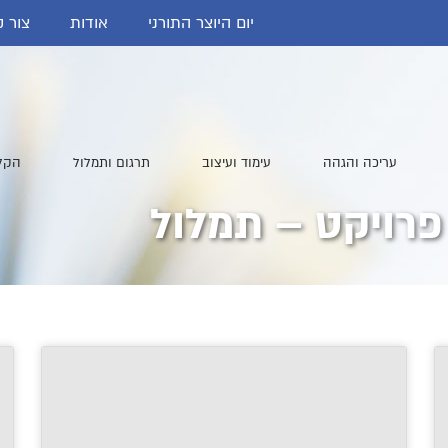
יום היוצר התורני
אודות
צור 
עריכה והגהה
עימוד ועיצוב
תרגום ותמלול
הקלד
פרויקט – תמלול