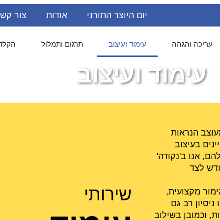
יום היוצר התורני
אודות
צור קש
עריכה והגהה
עימוד ועיצוב
תרגום ותמלול
הקלדו
עימוד ועיצוב
תעוצב הנראות
נים בעיצוב
ם, אנו ב'נקודה'
דש לצד
שירותי
ימור מקצועית,
ניסיון רב גם
, וכמובן בשילוב