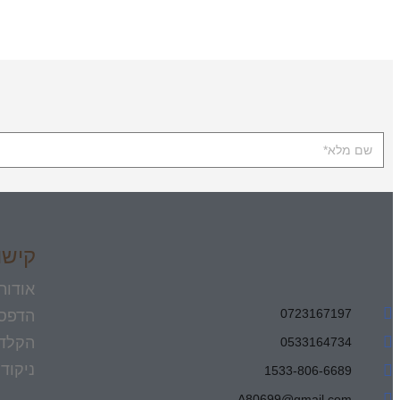
קישו
אודות
0723167197
הדפס
הקלדו
0533164734
ניקוד
1533-806-6689
עימוד 
A80699@gmail.com