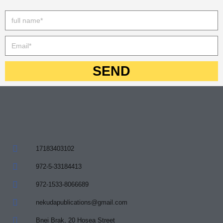
SEND
17183403102
972-5-33184413
972-1533-8066689
nekudapublications@gmail.com
Bnei Brak, 20 Hosea Street